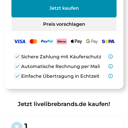
Jetzt kaufen
Preis vorschlagen
check
Sichere Zahlung mit Käuferschutz
info_outline
check
Automatische Rechnung per Mail
info_outline
check
Einfache Übertragung in Echtzeit
info_outline
Jetzt livelibrebrands.de kaufen!
1.
shopping_cart