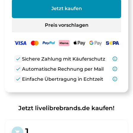
Jetzt kaufen
Preis vorschlagen
check
Sichere Zahlung mit Käuferschutz
info_outline
check
Automatische Rechnung per Mail
info_outline
check
Einfache Übertragung in Echtzeit
info_outline
Jetzt livelibrebrands.de kaufen!
1.
shopping_cart